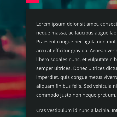
Lorem ipsum dolor sit amet, consect
neque massa, ac faucibus augue laor
Praesent congue nec ligula non molli
arcu at efficitur gravida. Aenean ven
libero sodales nunc, et vulputate ni
semper ultrices. Donec ultrices dict
imperdiet, quis congue metus viverra.
aliquam finibus felis. Sed vehicula ni
commodo justo non neque pretium, eu
Cras vestibulum id nunc a lacinia. I