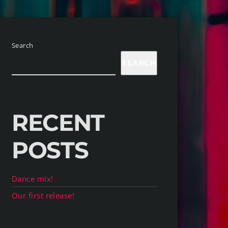
Search
SEARCH
RECENT
POSTS
Dance mix!
Our first release!